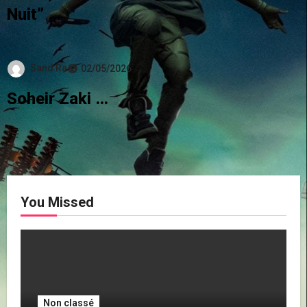
Nuit” …
Sand Ra
02/05/2026
Soheir Zaki …
You Missed
Non classé